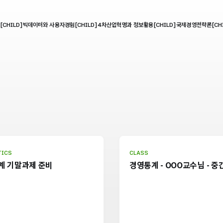
CHILD]
빅데이터와 사용자경험[CHILD]
4차산업혁명과 정보활용[CHILD]
국제경영전략론[CHI
TICS
CLASS
계 기말과제 준비
경영통계 - OOO교수님 - 