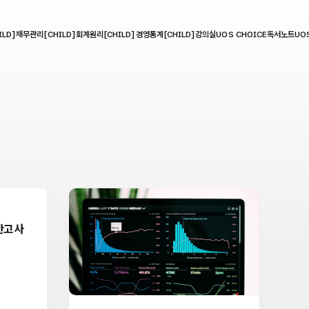
LD]
재무관리[CHILD]
회계원리[CHILD]
경영통계[CHILD]
강의실
UOS CHOICE
독서노트
UO
중간고사