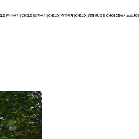
LD]
재무관리[CHILD]
회계원리[CHILD]
경영통계[CHILD]
강의실
UOS CHOICE
독서노트
UO