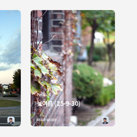
PHOTOS
늦여름 (25-9-30)
READ MORE