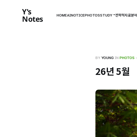
Y's
HOME
AI
NOTICE
PHOTOS
STUDY
전략적자료분석[
Notes
BY
YOUNG
IN
PHOTOS
26년 5월