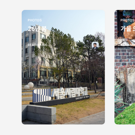
PHOTOS
PHOTOS
26년 봄
가을 
READ MORE
READ M