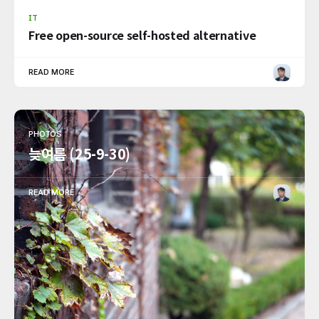
IT
Free open-source self-hosted alternative
READ MORE
PHOTOS
늦여름 (25-9-30)
READ MORE