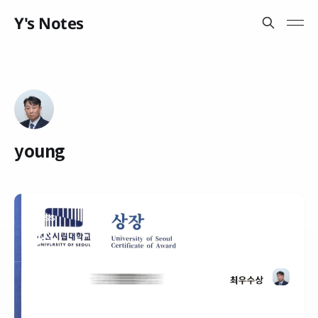
Y's Notes
young
CLASS
성적
READ MORE