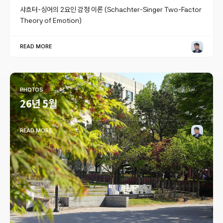
샤흐터-싱어의 2요인 감정 이론 (Schachter-Singer Two-Factor
Theory of Emotion)
READ MORE
PHOTOS
26년 5월
READ MORE